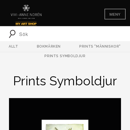
MENY
ALLT
BOKMÄRKEN
PRINTS "MÄNNISKOR"
PRINTS SYMBOLDJUR
Prints Symboldjur