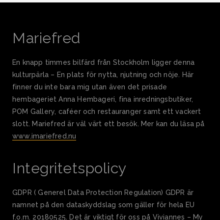
Mariefred
En knapp timmes bilfärd från Stockholm ligger denna
kulturpärla – En plats för nytta, njutning och nöje. Här
finner du inte bara mig utan även det prisade
hembageriet Anna Hembageri, fina inredningsbutiker,
POM Gallery, caféer och restauranger samt ett vackert
slott. Mariefred är väl värt ett besök. Mer kan du läsa på
www.imariefred.nu
Integritetspolicy
GDPR ( Generel Data Protection Regulation) GDPR är
namnet på den dataskyddslag som gäller för hela EU
f.o.m. 20180525. Det är viktigt för oss på Viviannes – My