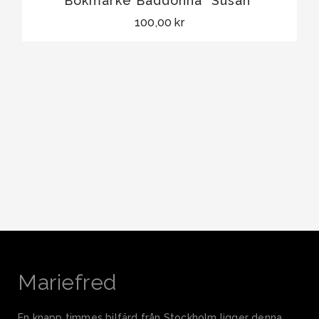
Bokmärke Baddonna "Susan"
100,00 kr
Mariefred
En knapp timmes bilfärd från Stockholm ligger denna